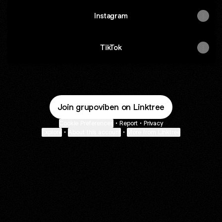
Instagram
TikTok
Join grupoviben on Linktree
Cookie Preferences
•
Report
•
Privacy
Explore
•
About this account
•
More from Linktree