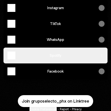
Instagram
TikTok
WhatsApp
Spotify
Facebook
Join gruposelecto_phx on Linktree
Cookie Preferences
•
Report
•
Privacy