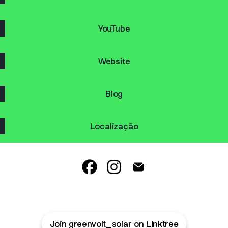
YouTube
Website
Blog
Localização
GreenVolt Energia Fotovoltaica Fa
GreenVolt Energia Fotovoltai
GreenVolt Energia Fotov
Join greenvolt_solar on Linktree