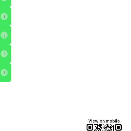
cebook
ca Instagram
oltaica Email
View on mobile