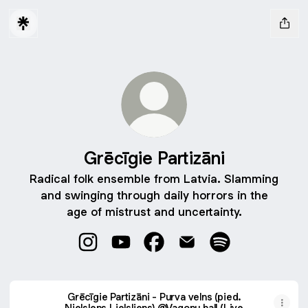
Grēcīgie Partizāni
Radical folk ensemble from Latvia. Slamming
and swinging through daily horrors in the
age of mistrust and uncertainty.
Grēcīgie Partizāni Instagram
Grēcīgie Partizāni YouTube
Grēcīgie Partizāni Facebook
Grēcīgie Partizāni Emai
Grēcīgie Partizān
Grēcīgie Partizāni - Purva velns (pied.
Nielslens Lielsliens) @Vagonu hall (Live