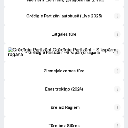
2026)
Grēcīgie Partizāni autobusā (Live 2025)
Latgales tūre
Grēcīgie Partizāni - Sikspārņu ragana
Grēcīgie Partizāni - Sikspārņu ragana
Ziemeļvidzemes tūre
Ēnas trokšņo (2024)
Tūre aiz Ragiem
Tūre bez Stūres