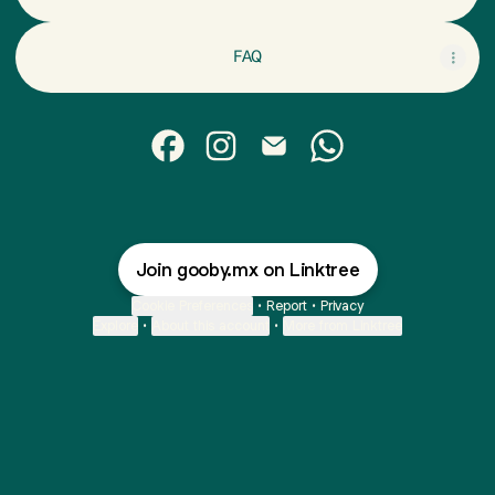
FAQ
@gooby.mx Facebook
@gooby.mx Instagram
@gooby.mx Email
@gooby.mx WhatsA
Join gooby.mx on Linktree
Cookie Preferences
•
Report
•
Privacy
Explore
•
About this account
•
More from Linktree