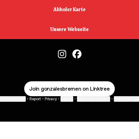
Abholer Karte
Unsere Webseite
@gonzalesbremen Instagram
@gonzalesbremen Facebo
Join gonzalesbremen on Linktree
ie Preferences
•
Report
•
Privacy
•
Explore
•
About this account
•
More from Lin