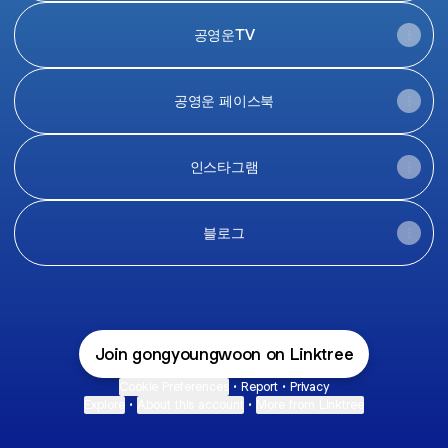
공영운TV
공영운 페이스북
인스타그램
블로그
Join gongyoungwoon on Linktree
Cookie Preferences
•
Report
•
Privacy
Explore
•
About this account
•
More from Linktree