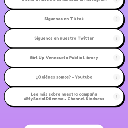
Síguenos en Tiktok
Síguenos en nuestro Twitter
Girl Up Venezuela Public Library
¿Quiénes somos? - Youtube
Lee más sobre nuestra campaña
#MySocialDilemma - Channel Kindness