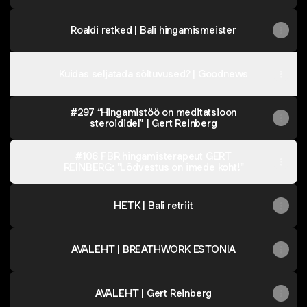
Roaldi retked | Bali hingamismeister
Kuidas seljatada sõltuvused? | Goodnews
#297 “Hingamistöö on meditatsioon
steroididel” | Gert Reinberg
#106 FBR hingamisterapeut GERT
REINBERG: "Lõdvestus on imede koht!"
HETK | Bali retriit
AVALEHT | BREATHWORK ESTONIA
AVALEHT | Gert Reinberg