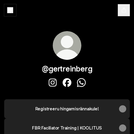
@gertreinberg
@gertreinberg Instagram
@gertreinberg Facebook
@gertreinberg WhatsA
Registreeru hingamisrännakule!
FBR Faciliator Training | KOOLITUS