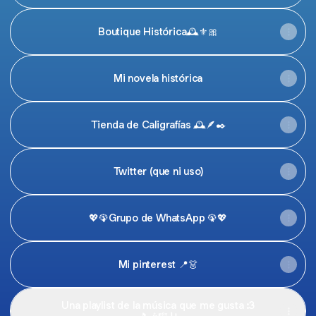
Boutique Histórica🕰️⚜️🎀
Mi novela histórica
Tienda de Caligrafías 🕰️🪶✒️
Twitter (que ni uso)
💖🦚Grupo de WhatsApp 🦚💖
Mi pinterest 📍👗
Una playlist de la música que me gusta :3