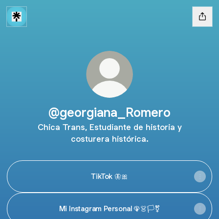
@georgiana_Romero
Chica Trans, Estudiante de historia y
costurera histórica.
TikTok 🦋🎀
Mi Instagram Personal 🦚👗🏳️‍⚧️