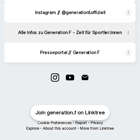
Instagram // @generationf.offiziell
Alle Infos zu Generation F - Zeit für Sportler:innen
Presseportal // Generation F
GENERATION F Instagram
GENERATION F YouTube
GENERATION F Email
Join generation.f on Linktree
Cookie Preferences
•
Report
•
Privacy
Explore
•
About this account
•
More from Linktree