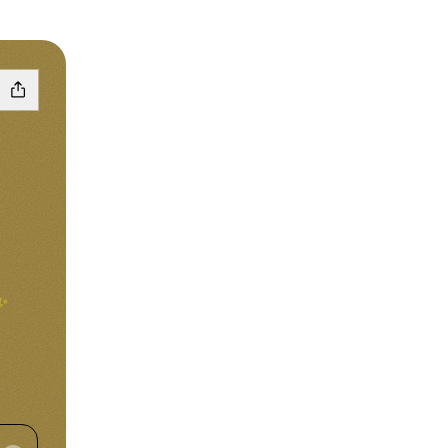
✨
am
kTok