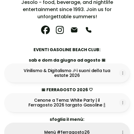
Jesolo - food, beverage, and nightlife
entertainment since 1993. Join us for
unforgettable summers!
Gasoline Official Facebook
Gasoline Official Instagram
Gasoline Official Email
Gasoline Official 
EVENTI GASOLINE BEACH CLUB:
sab e dom da giugno ad agosto 📅
Vinilismo & Digitalismo 🎉i suoni della tua
estate 2026
📅 FERRAGOSTO 2026 🤍
Cenone a Tema: White Party | il
Ferragosto 2026 targato Gasoline 🍾
sfoglia il menù:
Menù #ferragosto26