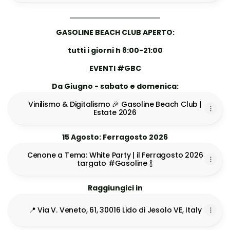
‗‗‗‗‗‗‗‗‗‗‗‗‗‗‗‗‗‗‗‗‗‗
GASOLINE BEACH CLUB APERTO:
tutti i giorni h 8:00-21:00
EVENTI #GBC
Da Giugno - sabato e domenica:
Vinilismo & Digitalismo 🎉 Gasoline Beach Club |
Estate 2026
15 Agosto: Ferragosto 2026
Cenone a Tema: White Party | il Ferragosto 2026
targato #Gasoline 🍾
Raggiungici in
📍 Via V. Veneto, 61, 30016 Lido di Jesolo VE, Italy