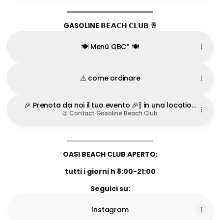
‗‗‗‗‗‗‗‗‗‗‗‗‗‗‗‗‗‗‗‗‗‗
GASOLINE 𝗕𝗘𝗔𝗖𝗛 𝗖𝗟𝗨𝗕 🥂
🍽️ Menù GBC* 🍽️
⚠️ come ordinare
🎉 Prenota da noi il tuo evento 🎉🍾 in una location
unica, frontemare
Contact
·
Gasoline Beach Club
‗‗‗‗‗‗‗‗‗‗‗‗‗‗‗‗‗‗‗‗‗‗
OASI BEACH CLUB APERTO:
tutti i giorni h 8:00-21:00
Seguici su:
Instagram