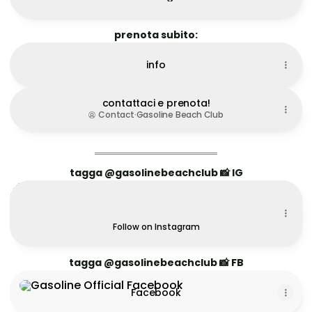
prenota subito:
info
contattaci e prenota!
Contact
·
Gasoline Beach Club
‗‗‗‗‗‗‗‗‗‗‗‗‗‗‗‗‗‗‗‗‗‗
tagga @gasolinebeachclub 📸 IG
Instagram
Instagram
gasolinebeachclub ‧ 2.9K followers
Follow on Instagram
tagga @gasolinebeachclub 📸 FB
Facebook
Facebook