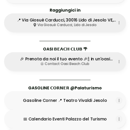
Raggiungici in
📍 Via Giosuè Carducci, 30016 Lido di Jesolo VE,
Itally
Via Giosuè Carducci, Lido di Jesolo
‗‗‗‗‗‗‗‗‗‗‗‗‗‗‗‗‗‗‗‗‗‗
OASI 𝗕𝗘𝗔𝗖𝗛 𝗖𝗟𝗨𝗕 🌴
🎉 Prenota da noi il tuo evento 🎉🍾 in un'oasi
frontemare
Contact
·
Oasi Beach Club
‗‗‗‗‗‗‗‗‗‗‗‗‗‗‗‗‗‗‗‗‗‗
GASOLINE 𝗖𝗢𝗥𝗡𝗘𝗥 @Palaturismo
Gasoline Corner 📍 Teatro Vivaldi Jesolo
📅 Calendario Eventi Palazzo del Turismo