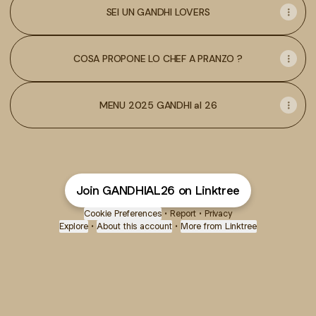
SEI UN GANDHI LOVERS
COSA PROPONE LO CHEF A PRANZO ?
MENU 2025 GANDHI al 26
Join GANDHIAL26 on Linktree
Cookie Preferences
•
Report
•
Privacy
Explore
•
About this account
•
More from Linktree