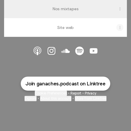
Nos mixtapes
Site web
@ganaches.podcast Apple Podcasts
@ganaches.podcast Instagram
@ganaches.podcast SoundC
@ganaches.podcast Sp
@ganaches.podc
Join ganaches.podcast on Linktree
Cookie Preferences
•
Report
•
Privacy
Explore
•
About this account
•
More from Linktree