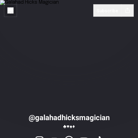
Subscribe
@galahadhicksmagician
♣️♥️♠️♦️