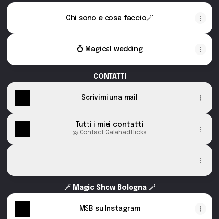
Chi sono e cosa faccio🪄
💍 Magical wedding
CONTATTI
Scrivimi una mail
Tutti i miei contatti
Contact
·
Galahad Hicks
Le mie recensioni su Google 🤩
Le mie recensioni su Google 🤩
Monica Werk
Google Reviews
7 months ago
Che dire? Uno spettacolo che lascia senza parole, perché anche s
🪄 Magic Show Bologna 🪄
pura, accompagnata da racconti personali che coinvolgono gli spe
MSB su Instagram