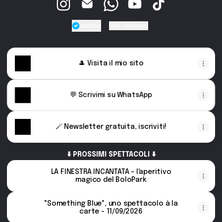
@galahadhicksmagician Instagram
@galahadhicksmagician Email
@galahadhicksmagician Wha
@galahadhicksmagicia
@galahadhicksma
Verified
7.9K followers
Verified
Linker.
You're looking at @ga
🎩 Visita il mio sito
💬 Scrivimi su WhatsApp
🪄 Newsletter gratuita, iscriviti!
⬇️ PROSSIMI SPETTACOLI ⬇️
LA FINESTRA INCANTATA - l'aperitivo
magico del BoloPark
"Something Blue", uno spettacolo à la
carte - 11/09/2026