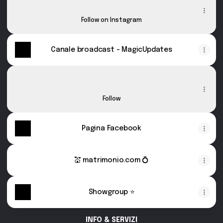
galahad_hicks ‧ 6.1K followers
Follow on Instagram
Canale broadcast - MagicUpdates
TikTok
TikTok
galahadhicksmagician · 1.9K Followers
Follow
Pagina Facebook
💒 matrimonio.com 💍
Showgroup ⭐️
INFO & SERVIZI