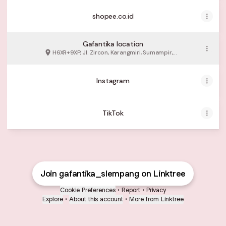
shopee.co.id
Gafantika location
H6XR+9XP, Jl. Zircon, Karangmiri, Sumampir,
Kabupaten Banyumas
Instagram
TikTok
Join gafantika_slempang on Linktree
Cookie Preferences
•
Report
•
Privacy
Explore
•
About this account
•
More from Linktree