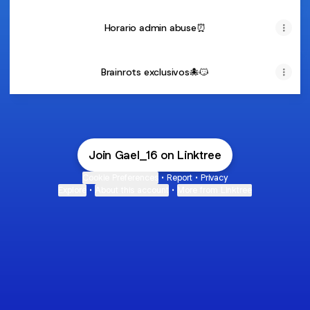
Horario admin abuse⏰
Brainrots exclusivos🐙😼
Join Gael_16 on Linktree
Cookie Preferences
•
Report
•
Privacy
Explore
•
About this account
•
More from Linktree