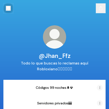
@Jhan_Ffz
Todo lo que buscas lo reclamas aquí
Robloxiano👇🏻👇🏻💎🔥
Códigos 99 noches🌲💎
Servidores privados🎰