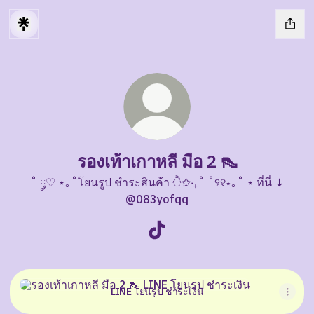
รองเท้าเกาหลี มือ 2 👠
˚ ༘♡ ⋆｡˚โยนรูป ชำระสินค้า ੈ✩‧₊˚ ˚୨୧⋆｡˚ ⋆ ที่นี่ ↓
@083yofqq
รองเท้าเกาหลี มือ 2 👠 TikTok
LINE โยนรูป ชำระเงิน
LINE โยนรูป ชำระเงิน