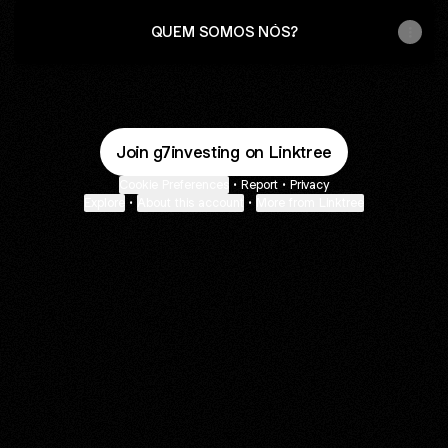
QUEM SOMOS NÓS?
Join g7investing on Linktree
Cookie Preferences
•
Report
•
Privacy
Explore
•
About this account
•
More from Linktree