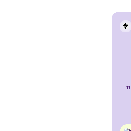
TU
All a