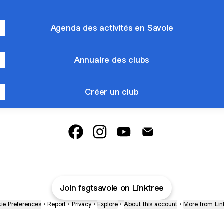
Agenda des activités en Savoie
Annuaire des clubs
Créer un club
@fsgtsavoie Facebook
@fsgtsavoie Instagram
@fsgtsavoie YouTube
@fsgtsavoie Email
Join fsgtsavoie on Linktree
ie Preferences
•
Report
•
Privacy
•
Explore
•
About this account
•
More from Lin