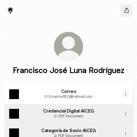
Francisco José Luna Rodríguez
Correo
Email
·
lurf82@hotmail.com
Credencial Digital AICEG
PDF
·
Document
Categoría de Socio AICEG
PDF
·
Document