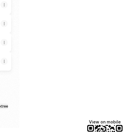
ktree
View on mobile