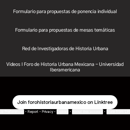
Formulario para propuestas de ponencia individual
Formulario para propuestas de mesas temáticas
Red de Investigadoras de Historia Urbana
Videos I Foro de Historia Urbana Mexicana - Universidad
Iberamericana
Join forohistoriaurbanamexico on Linktree
ie Preferences
•
Report
•
Privacy
•
Explore
•
About this account
•
More from Lin