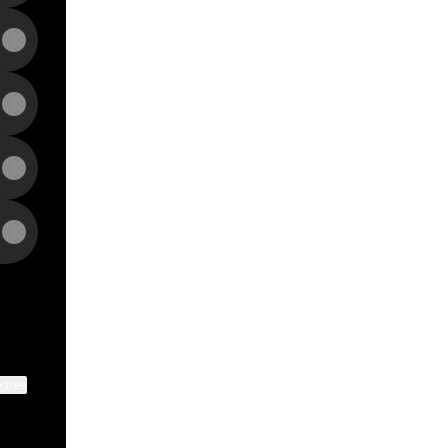
ktree
View on mobile