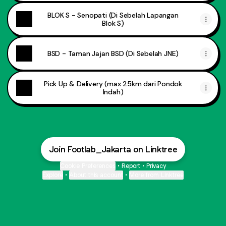
BLOK S - Senopati (Di Sebelah Lapangan
Blok S)
BSD - Taman Jajan BSD (Di Sebelah JNE)
Pick Up & Delivery (max 25km dari Pondok
Indah)
Join Footlab_Jakarta on Linktree
Cookie Preferences
•
Report
•
Privacy
Explore
•
About this account
•
More from Linktree