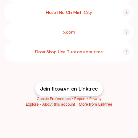
Flosa | Ho Chi Minh City
x.com
Flosa Shop Hoa Tươi on about.me
Join flosa.vn on Linktree
Cookie Preferences
•
Report
•
Privacy
Explore
•
About this account
•
More from Linktree