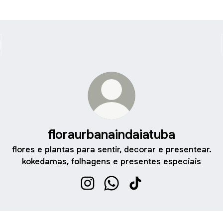
floraurbanaindaiatuba
flores e plantas para sentir, decorar e presentear.
kokedamas, folhagens e presentes especiais
floraurbanaindaiatuba Instagram
floraurbanaindaiatuba Whats
floraurbanaindaiatuba 