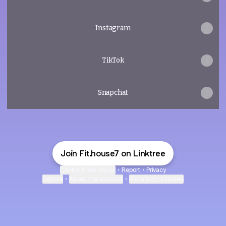
Instagram
TikTok
Snapchat
Join Fit.house7 on Linktree
Cookie Preferences
•
Report
•
Privacy
Explore
•
About this account
•
More from Linktree