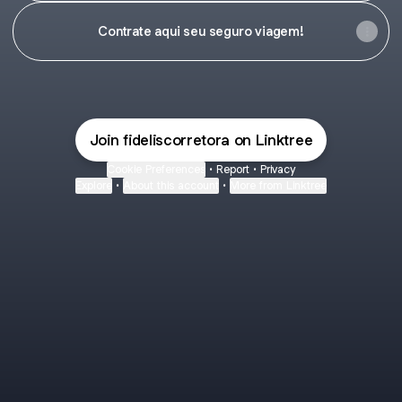
Contrate aqui seu seguro viagem!
Join fideliscorretora on Linktree
Cookie Preferences
•
Report
•
Privacy
Explore
•
About this account
•
More from Linktree