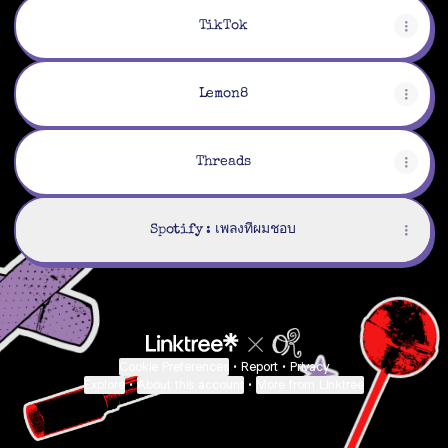
TikTok
Lemon8
Threads
Spotify : เพลงที่ผมชอบ
Cookie Preferences
•
Report
•
Privacy
Explore
•
About this account
•
More from Linktree