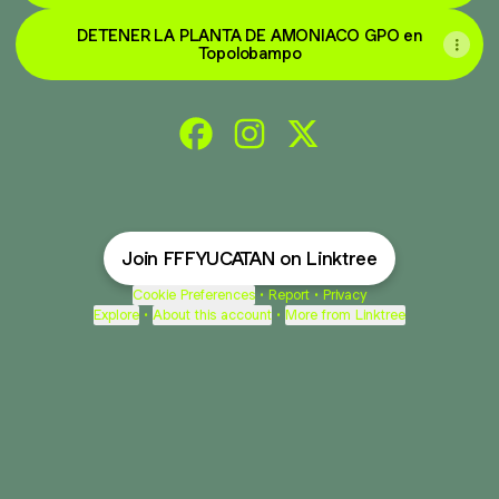
DETENER LA PLANTA DE AMONIACO GPO en
Topolobampo
Fridays For Future Yucatán Faceboo
Fridays For Future Yucatán In
Fridays For Future Yuca
Join FFFYUCATAN on Linktree
Cookie Preferences
•
Report
•
Privacy
Explore
•
About this account
•
More from Linktree