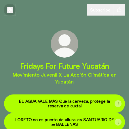
Subscribe
Fridays For Future Yucatán
Movimiento Juvenil X La Acción Climática en
Yucatán
EL AGUA VALE MÁS Que la cerveza, protege la
reserva de cuxtal
LORETO no es puerto de altura, es SANTUARIO DE
🐋 BALLENAS