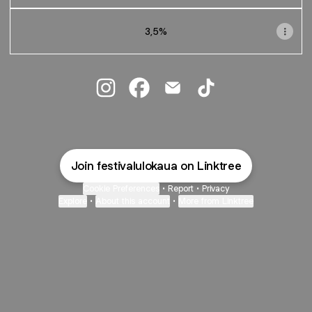
3,5%
@festivalulokaua Instagram
@festivalulokaua Facebook
@festivalulokaua Email
@festivalulokaua Ti
Join festivalulokaua on Linktree
Cookie Preferences
•
Report
•
Privacy
Explore
•
About this account
•
More from Linktree