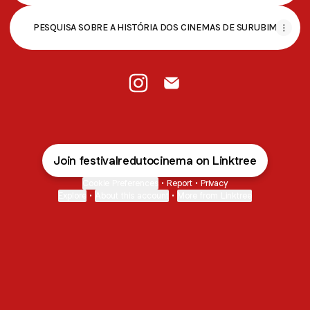
PESQUISA SOBRE A HISTÓRIA DOS CINEMAS DE SURUBIM
Festival Reduto de Cinema Insta
Festival Reduto de Cinema
Join festivalredutocinema on Linktree
Cookie Preferences
•
Report
•
Privacy
Explore
•
About this account
•
More from Linktree