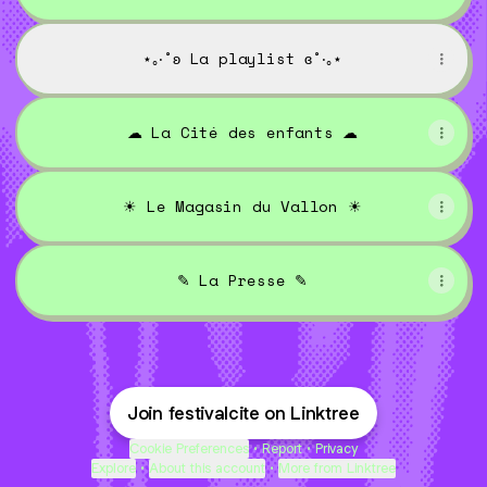
⋆｡‧˚ʚ La playlist ɞ˚‧｡⋆
☁︎ La Cité des enfants ☁︎
☀ Le Magasin du Vallon ☀
✎ La Presse ✎
Join festivalcite on Linktree
Cookie Preferences
•
Report
•
Privacy
Explore
•
About this account
•
More from Linktree