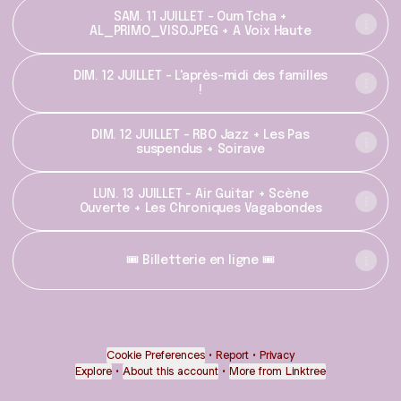
SAM. 11 JUILLET - Oum Tcha +
AL_PRIMO_VISO.JPEG + A Voix Haute
DIM. 12 JUILLET - L'après-midi des familles
!
DIM. 12 JUILLET - RBO Jazz + Les Pas
suspendus + Soirave
LUN. 13 JUILLET - Air Guitar + Scène
Ouverte + Les Chroniques Vagabondes
🎟️ Billetterie en ligne 🎟️
Cookie Preferences
•
Report
•
Privacy
Explore
•
About this account
•
More from Linktree