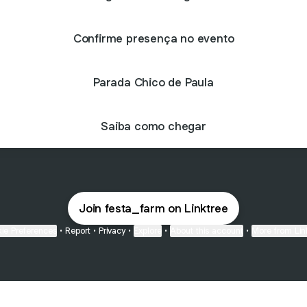
Confirme presença no evento
Parada Chico de Paula
Saiba como chegar
Join festa_farm on Linktree
ie Preferences
•
Report
•
Privacy
•
Explore
•
About this account
•
More from Lin