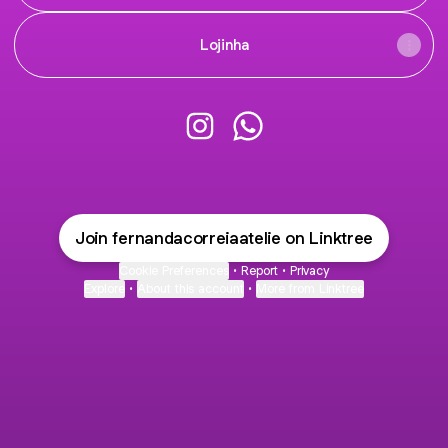
Lojinha
@fernandacorreiaatelie Instagr
@fernandacorreiaatelie 
Join fernandacorreiaatelie on Linktree
Cookie Preferences
•
Report
•
Privacy
Explore
•
About this account
•
More from Linktree