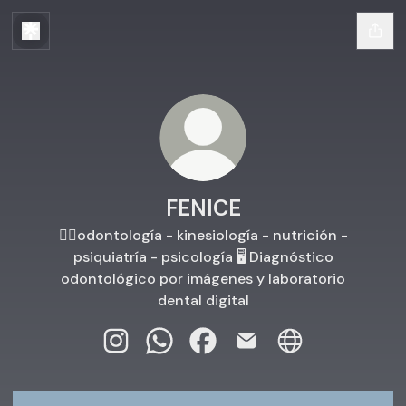
FENICE
👨‍⚕️odontología - kinesiología - nutrición -
psiquiatría - psicología 🖥️ Diagnóstico
odontológico por imágenes y laboratorio
dental digital
FENICE Instagram
FENICE WhatsApp
FENICE Facebook
FENICE Email
FENICE Website