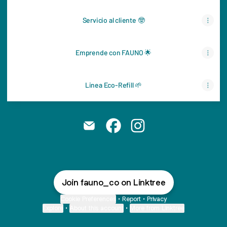
Servicio al cliente 🤓
Emprende con FAUNO 🌟
Linea Eco-Refill 🌱
FAUNO #BellezaParaTodos Email
FAUNO #BellezaParaTodos Fac
FAUNO #BellezaParaTodo
Join fauno_co on Linktree
Cookie Preferences
•
Report
•
Privacy
Explore
•
About this account
•
More from Linktree