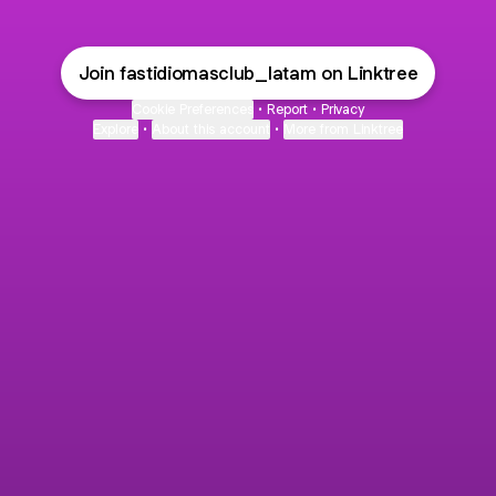
Join fastidiomasclub_latam on Linktree
Cookie Preferences
•
Report
•
Privacy
Explore
•
About this account
•
More from Linktree