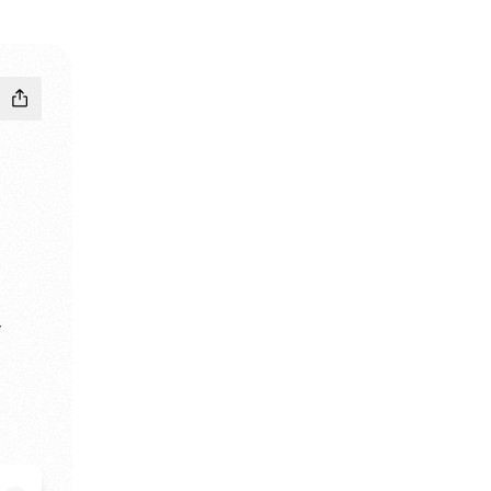
y
ebook
si WhatsApp
ra Psi Email