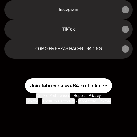
Instagram
TikTok
COMO EMPEZAR HACER TRADING
Join fabricio.alava84 on Linktree
Cookie Preferences
•
Report
•
Privacy
Explore
•
About this account
•
More from Linktree