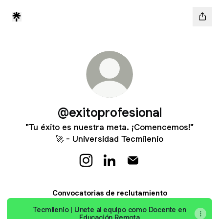
@exitoprofesional
"Tu éxito es nuestra meta. ¡Comencemos!"
🚀 - Universidad Tecmilenio
@exitoprofesional Instagram
@exitoprofesional LinkedIn
@exitoprofesional Emai
Convocatorias de reclutamiento
Tecmilenio | Únete al equipo como Docente en
Educación Remota