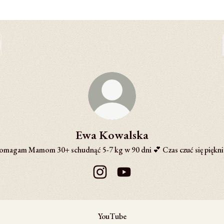
Ewa Kowalska
omagam Mamom 30+ schudnąć 5-7 kg w 90 dni 💕 Czas czuć się piękni
Ewa Kowalska Instagram
Ewa Kowalska YouTube
ube
YouTube