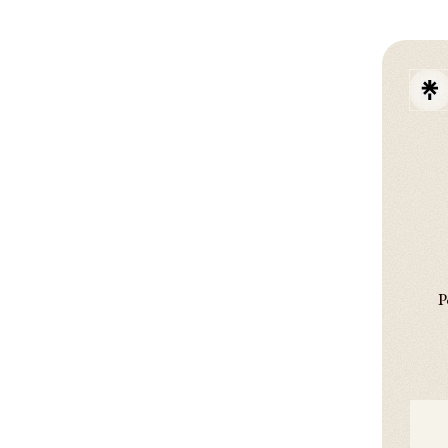
P
YouT