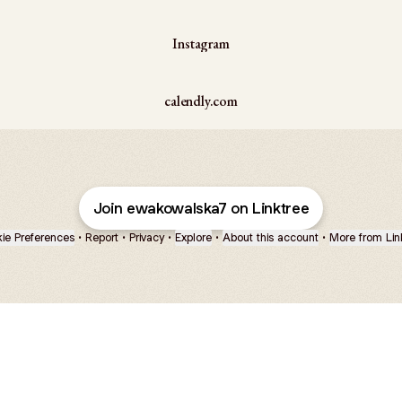
Instagram
calendly.com
Join ewakowalska7 on Linktree
ie Preferences
•
Report
•
Privacy
•
Explore
•
About this account
•
More from Lin