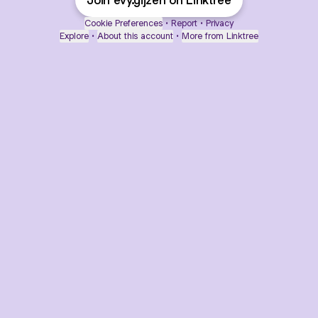
Join evy.gijzen on Linktree
Cookie Preferences
•
Report
•
Privacy
Explore
•
About this account
•
More from Linktree