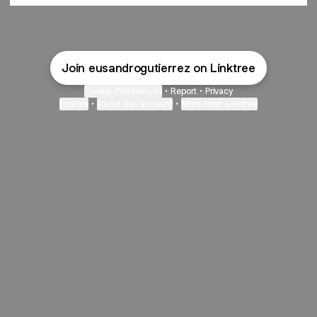
Join eusandrogutierrez on Linktree
Cookie Preferences
•
Report
•
Privacy
Explore
•
About this account
•
More from Linktree