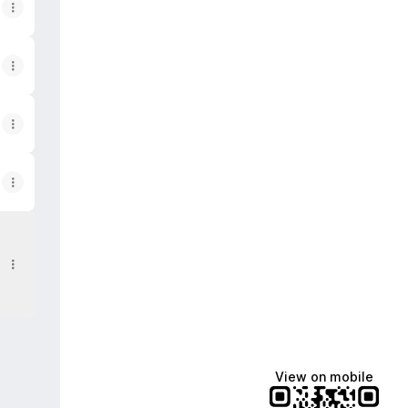
čářská 2232, 470 01 Česká Lípa 1, Czechia
View on mobile