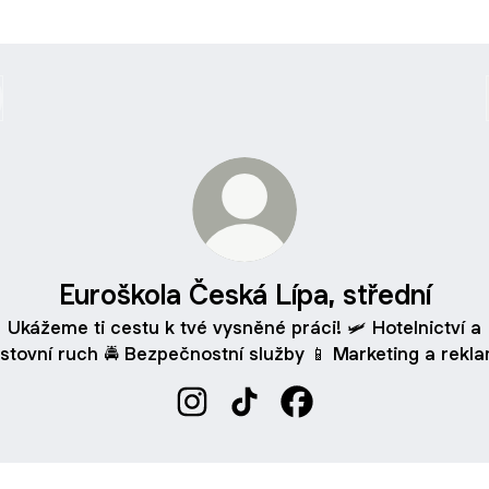
Euroškola Česká Lípa, střední
Ukážeme ti cestu k tvé vysněné práci! 🛩️ Hotelnictví a
stovní ruch 🚔 Bezpečnostní služby 📱 Marketing a rekl
Euroškola Česká Lípa, střední Insta
Euroškola Česká Lípa, střední
Euroškola Česká Lípa, 