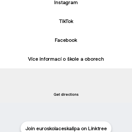
Instagram
TikTok
Facebook
Více informací o škole a oborech
kola Czech Lipa Secondary Vocational School Ltd. · Železni
Euroškola Czech Lipa Secondary Vocational School Ltd. ·
Železničářská 2232, 470 01 Česká Lípa 1, Czechia
Železničářská 2232, Česká Lípa 1
Get directions
Join euroskolaceskalipa on Linktree