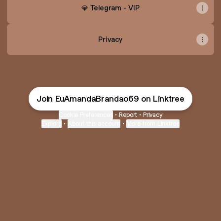
💎 Telegram - VIP
Privacy
Join EuAmandaBrandao69 on Linktree
Cookie Preferences
•
Report
•
Privacy
Explore
•
About this account
•
More from Linktree