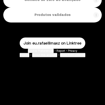
Produtos validados
Join eu.rafaellimaxz on Linktree
Cookie Preferences
•
Report
•
Privacy
Explore
•
About this account
•
More from Linktree