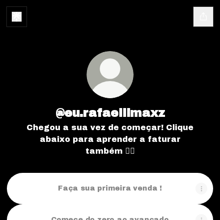
@eu.rafaellimaxz
Chegou a sua vez de começar! Clique
abaixo para aprender a faturar
também 👇🏽
Faça sua primeira venda !
Comece do zero ao avançado